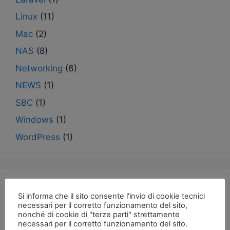
Linux
(11)
Mac
(2)
NAS
(8)
Networking
(6)
NEWS
(1)
SBC
(1)
Windows
(1)
WordPress
(1)
Articoli recenti
Si informa che il sito consente l'invio di cookie tecnici
necessari per il corretto funzionamento del sito,
nonché di cookie di "terze parti" strettamente
RECENSIONE YouYeetoo K1: single board
necessari per il corretto funzionamento del sito.