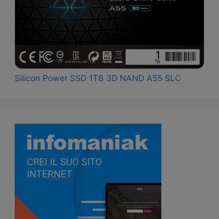
Silicon Power SSD 1TB 3D NAND A55 SLC