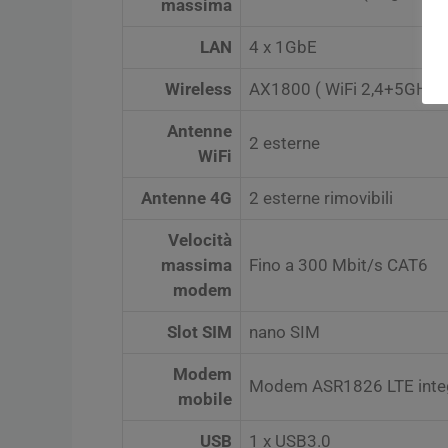
massima
LAN
4 x 1GbE
Wireless
AX1800 ( WiFi 2,4+5GHz )
Antenne
2 esterne
WiFi
Antenne 4G
2 esterne rimovibili
Velocità
massima
Fino a 300 Mbit/s CAT6
modem
Slot SIM
nano SIM
Modem
Modem ASR1826 LTE inte
mobile
USB
1 x USB3.0