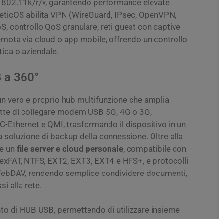
02.11k/r/v, garantendo performance elevate
neticOS abilita VPN (WireGuard, IPsec, OpenVPN,
, controllo QoS granulare, reti guest con captive
emota via cloud o app mobile, offrendo un controllo
ica o aziendale.
 a 360°
un vero e proprio hub multifunzione che amplia
tte di collegare modem USB 5G, 4G o 3G,
Ethernet e QMI, trasformando il dispositivo in un
 soluzione di backup della connessione. Oltre alla
re un
file server e cloud personale
, compatibile con
exFAT, NTFS, EXT2, EXT3, EXT4 e HFS+, e protocolli
ebDAV, rendendo semplice condividere documenti,
i alla rete.
nto di HUB USB, permettendo di utilizzare insieme