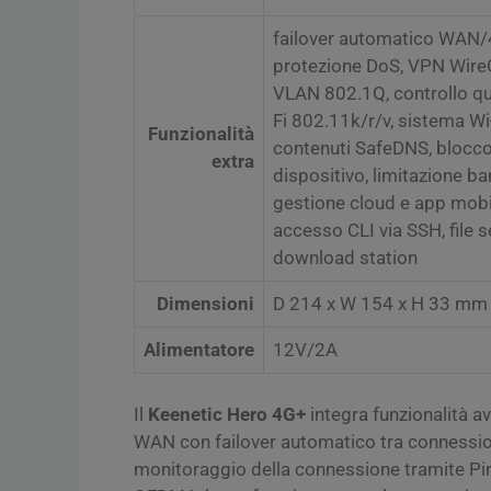
failover automatico WAN/4
protezione DoS, VPN WireG
VLAN 802.1Q, controllo qua
Fi 802.11k/r/v, sistema Wi-
Funzionalità
contenuti SafeDNS, blocco 
extra
dispositivo, limitazione b
gestione cloud e app mobi
accesso CLI via SSH, file 
download station
Dimensioni
D 214 x W 154 x H 33 mm
Alimentatore
12V/2A
Il
Keenetic Hero 4G+
integra funzionalità av
WAN con failover automatico tra connession
monitoraggio della connessione tramite Pi