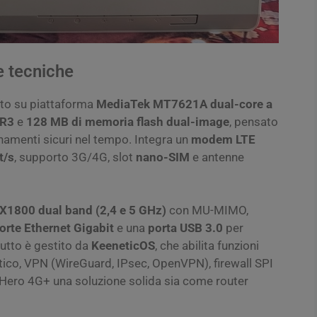
 tecniche
ato su piattaforma
MediaTek MT7621A dual-core a
DR3
e
128 MB di memoria flash dual-image
, pensato
rnamenti sicuri nel tempo. Integra un
modem LTE
t/s
, supporto 3G/4G, slot
nano-SIM
e antenne
AX1800 dual band (2,4 e 5 GHz)
con MU-MIMO,
orte Ethernet Gigabit
e una
porta USB 3.0
per
tutto è gestito da
KeeneticOS
, che abilita funzioni
ico, VPN (WireGuard, IPsec, OpenVPN), firewall SPI
l Hero 4G+ una soluzione solida sia come router