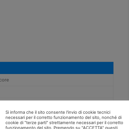
core
Si informa che il sito consente l'invio di cookie tecnici
necessari per il corretto funzionamento del sito, nonché di
cookie di "terze parti" strettamente necessari per il corretto
onibili 16/32/64GB )
funzionamento del sito. Premendo su "ACCETTA" questi