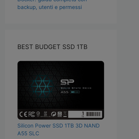
backup, utenti e permessi
BEST BUDGET SSD 1TB
Silicon Power SSD 1TB 3D NAND
A55 SLC