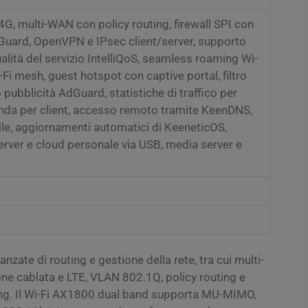
G, multi-WAN con policy routing, firewall SPI con
uard, OpenVPN e IPsec client/server, supporto
lità del servizio IntelliQoS, seamless roaming Wi-
Fi mesh, guest hotspot con captive portal, filtro
pubblicità AdGuard, statistiche di traffico per
anda per client, accesso remoto tramite KeenDNS,
le, aggiornamenti automatici di KeeneticOS,
server e cloud personale via USB, media server e
anzate di routing e gestione della rete, tra cui multi-
e cablata e LTE, VLAN 802.1Q, policy routing e
ng. Il Wi-Fi AX1800 dual band supporta MU-MIMO,