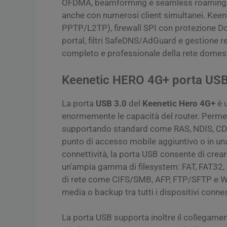
OFDMA, beamforming e seamless roaming 8
anche con numerosi client simultanei. Kee
PPTP/L2TP), firewall SPI con protezione DoS
portal, filtri SafeDNS/AdGuard e gestione r
completo e professionale della rete domest
Keenetic HERO 4G+ porta USB
La porta
USB 3.0
del
Keenetic Hero 4G+
è 
enormemente le capacità del router. Perme
supportando standard come RAS, NDIS, CDC-
punto di accesso mobile aggiuntivo o in una
connettività, la porta USB consente di crea
un’ampia gamma di filesystem: FAT, FAT32, 
di rete come CIFS/SMB, AFP, FTP/SFTP e W
media o backup tra tutti i dispositivi conness
La porta USB supporta inoltre il collegame