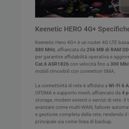
Keenetic HERO 4G+ Specifiche
Keenetic Hero 4G+ è un router 4G LTE bas
880 MHz
, affiancata da
256 MB di RAM D
per garantire affidabilità operativa e aggio
Cat.6 ASR1826
con velocità fino a
300 Mbi
mobili rimovibili con connettori SMA.
La connettività di rete è affidata a
Wi-Fi 6 
OFDMA e supporto mesh, affiancato da
4 p
storage, modem esterni o servizi di rete. Il 
avanzate come multi-WAN, failover automat
e gestione completa della rete, rendendo i
principale sia come linea di backup.