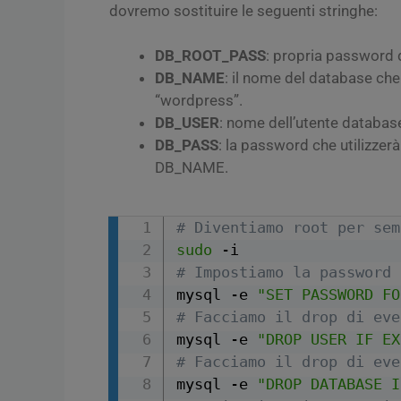
dovremo sostituire le seguenti stringhe:
DB_ROOT_PASS
: propria password d
DB_NAME
: il nome del database ch
“wordpress”.
DB_USER
: nome dell’utente databas
DB_PASS
: la password che utilizze
DB_NAME.
# Diventiamo root per sem
sudo
# Impostiamo la password 
mysql -e 
"SET PASSWORD FO
# Facciamo il drop di eve
mysql -e 
"DROP USER IF EX
# Facciamo il drop di eve
mysql -e 
"DROP DATABASE I