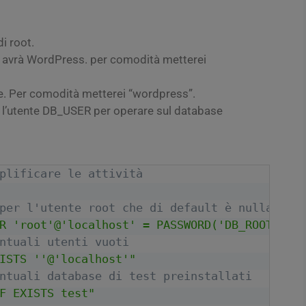
i root.
e avrà WordPress. per comodità metterei
e. Per comodità metterei “wordpress”.
rà l’utente DB_USER per operare sul database
plificare le attività
per l'utente root che di default è nulla
R 'root'@'localhost' = PASSWORD('DB_ROOT_PAS
ntuali utenti vuoti
ISTS ''@'localhost'"
ntuali database di test preinstallati
F EXISTS test"