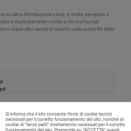
e su altra distribuzione Linux, è molto semplice e
ida è esplicitamente rivolta a chi non ha mai
on ci siano altri servizi in ascolto sulla porta 80 della
pd
he Web Server, che su Fedora viene fornito dal
Si informa che il sito consente l'invio di cookie tecnici
cchetto si chiama apache2 ).
necessari per il corretto funzionamento del sito, nonché di
cookie di "terze parti" strettamente necessari per il corretto
nfigurazione di MySQL/MariaDB, cioè il database in cui
funzionamento del sito. Premendo su "ACCETTA" questi