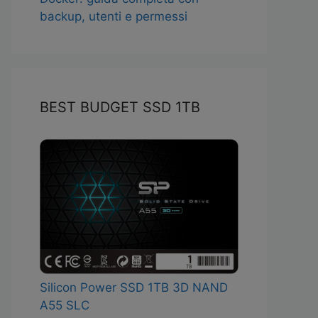
backup, utenti e permessi
BEST BUDGET SSD 1TB
Silicon Power SSD 1TB 3D NAND
A55 SLC