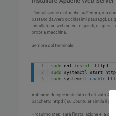
Installare Apache Web Server
L’installazione di Apache su Fedora, ma com
bastano davvero pochissimi passaggi. La gu
installato un web server e quindi, si spera, n
propria macchina.
Sempre dal terminale:
sudo
 dnf 
install
sudo
sudo
 systemctl 
enable
 htt
Abbiamo dunque installato ed attivato Apac
pacchetto httpd ( su Ubuntu et simila il pa
Prossimo step, sarà l’installazione e la co