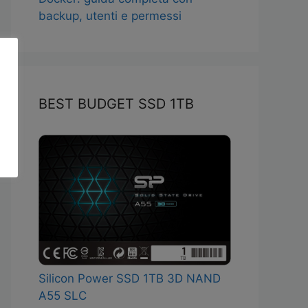
backup, utenti e permessi
BEST BUDGET SSD 1TB
Silicon Power SSD 1TB 3D NAND
A55 SLC