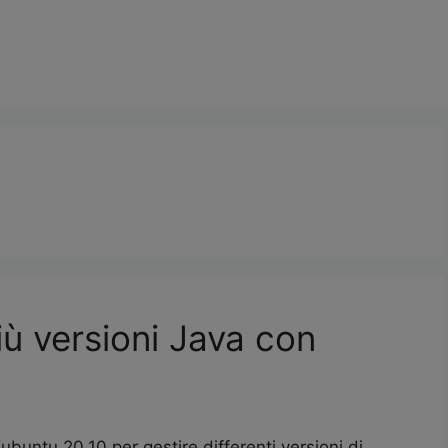
più versioni Java con
buntu 20.10 per gestire differenti versioni di