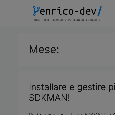
Mese:
Installare e gestire 
SDKMAN!
Guida rapida per installare SDKMAN! su Xu